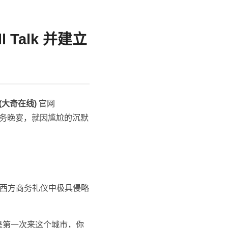
Talk 并建立
k (大奇在线)
官网
商务晚宴，就因尴尬的沉默
西方商务礼仪中极具侵略
是第一次来这个城市，你