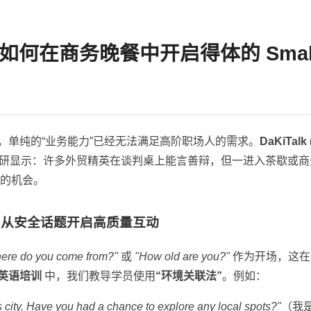
何在商务晚餐中开启得体的 Small 
易中，单纯的“业务能力”已经无法满足高阶职场人的需求。
DaKiTal
的调研显示：许多外贸精英在谈判桌上能言善辩，但一进入茶歇或
的机会。
”：从安全话题开启高质量互动
ere do you come from?"
或
"How old are you?"
作为开场，这在
商务英语培训
中，我们教导学员使用
“环境关联法”
。例如：
this city. Have you had a chance to explore any local spots?"
（我