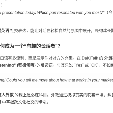
？）
ul presentation today. Which part resonated with you most?"
（今
）
贸英语
社交表达，能让对话在轻松自然的氛围中展开，是构建长
如何成为一个“有趣的谈话者”？
语有多流利，而是展示你对对方的兴趣。在 DaKiTalk 的
外贸
Listening" (积极倾听)
的反馈语。与其只说 "Yes" 或 "OK"，不
ing! Could you tell me more about how that works in your market
真人外教
的课上是必练科目。外教通过模拟真实的晚宴环境，纠
习
中掌握跨文化社交的精髓。