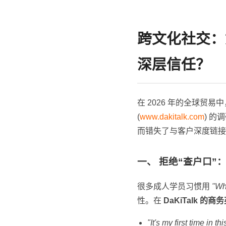
跨文化社交：如
深层信任？
在 2026 年的全球贸
(
www.dakitalk.com
) 
而错失了与客户深度链接
一、 拒绝“查户口
很多成人学员习惯用
"Wh
性。在
DaKiTalk 的
"It's my first time in 