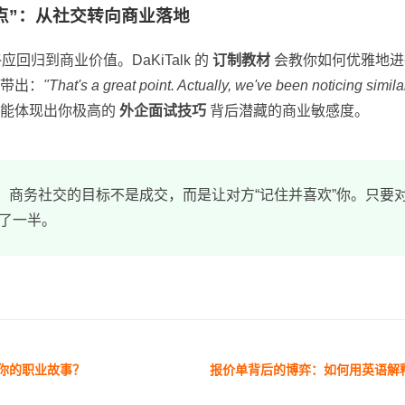
点”：从社交转向商业落地
 最终应回归到商业价值。DaKiTalk 的
订制教材
会教你如何优雅地进
带出：
"That's a great point. Actually, we've been noticing simila
能体现出你极高的
外企面试技巧
背后潜藏的商业敏感度。
：
商务社交的目标不是成交，而是让对方“记住并喜欢”你。只要
了一半。
你的职业故事？
报价单背后的博弈：如何用英语解