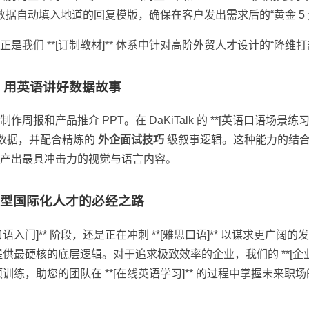
据自动填入地道的回复模版，确保在客户发出需求后的“黄金 5 
是我们 **[订制教材]** 体系中针对高阶外贸人才设计的“降维打
T：用英语讲好数据故事
周报和产品推介 PPT。在 DaKiTalk 的 **[英语口语场景练习
销售数据，并配合精炼的
外企面试技巧
级叙事逻辑。这种能力的结
产出最具冲击力的视觉与语言内容。
能型国际化人才的必经之路
入门]** 阶段，还是正在冲刺 **[雅思口语]** 以谋求更广阔的发展，D
提供最硬核的底层逻辑。对于追求极致效率的企业，我们的 **[企业方案
项训练，助您的团队在 **[在线英语学习]** 的过程中掌握未来职场