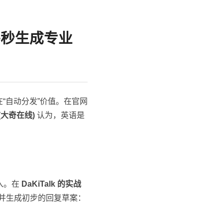
并秒生成专业
在“自动分发”价值。在官网
k (大奇在线)
认为，英语是
录入。在
DaKiTalk 的实战
并生成初步的回复草案：
。